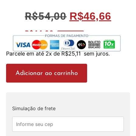
R$
54,00
R$
46,66
R$
44,33
No Pix 5% OFF
Parcele em até 2x de
R$
25,11
sem juros.
Adicionar ao carrinho
Simulação de frete