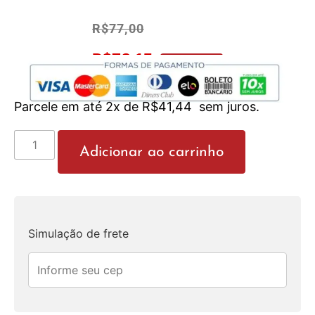
R$
77,00
R$
73,15
No Pix 5% OFF
Parcele em até 2x de
R$
41,44
sem juros.
Adicionar ao carrinho
Simulação de frete