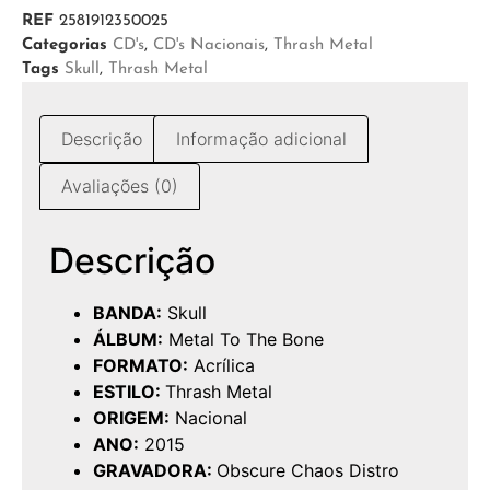
REF
2581912350025
Categorias
CD's
,
CD's Nacionais
,
Thrash Metal
Tags
Skull
,
Thrash Metal
Descrição
Informação adicional
Avaliações (0)
Descrição
BANDA:
Skull
ÁLBUM:
Metal To The Bone
FORMATO:
Acrílica
ESTILO:
Thrash Metal
ORIGEM:
Nacional
ANO:
2015
GRAVADORA:
Obscure Chaos Distro