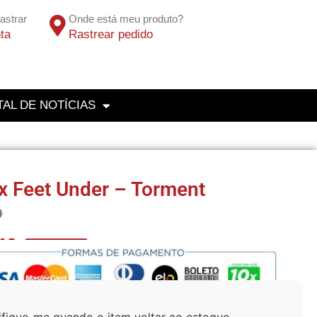
astrar
Onde está meu produto?
ta
Rastrear pedido
AL DE NOTÍCIAS
x Feet Under – Torment
0
40
No Pix 5% OFF
ifique-me quando o item voltar ao estoque