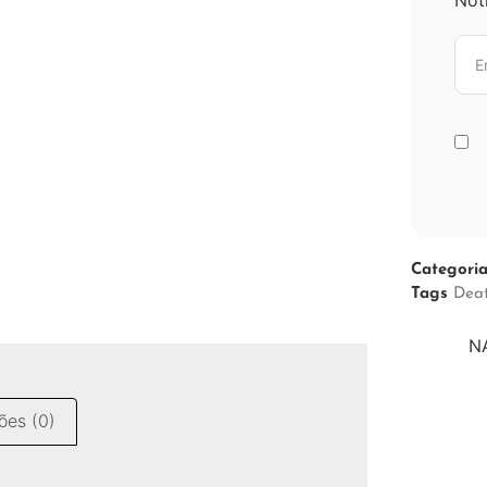
Categori
Tags
Dea
N
ões (0)