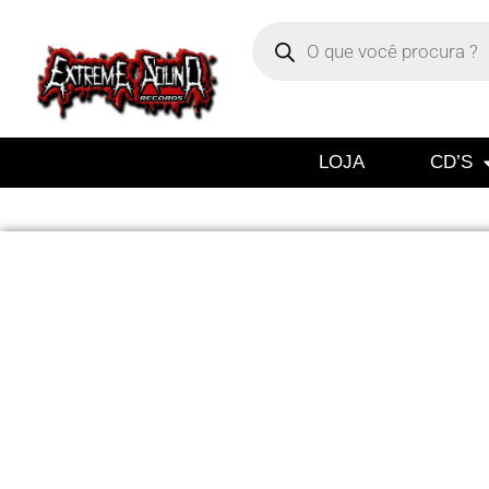
LOJA
CD’S