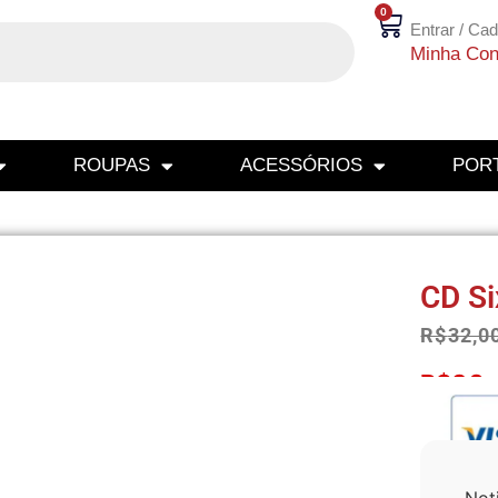
0
Entrar / Cad
Minha Con
ROUPAS
ACESSÓRIOS
PORT
CD Si
R$
32,0
R$
30,
Not