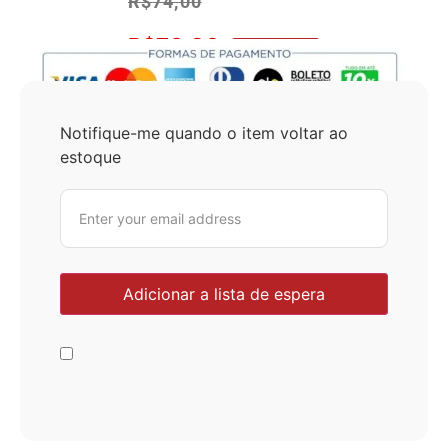
R$
74,00
R$
70,30
No Pix 5% OFF
Notifique-me quando o item voltar ao
estoque