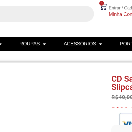
0
Entrar / Cad
Minha Con
ROUPAS
ACESSÓRIOS
PORT
CD Sa
Slipc
R$
40,0
R$
38,