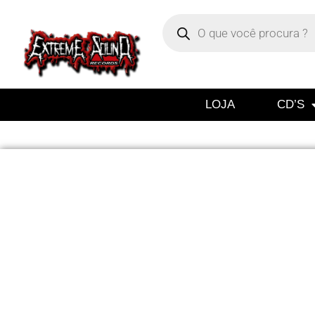
LOJA
CD’S