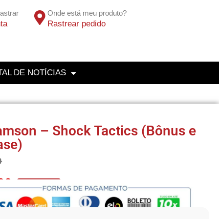
astrar
Onde está meu produto?
ta
Rastrear pedido
AL DE NOTÍCIAS
mson – Shock Tactics (Bônus e
ase)
0
00
No Pix 5% OFF