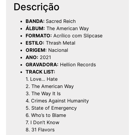
Descrição
BANDA:
Sacred Reich
ÁLBUM:
The American Way
FORMATO:
Acrílico com Slipcase
ESTILO:
Thrash Metal
ORIGEM:
Nacional
ANO:
2021
GRAVADORA:
Hellion Records
TRACK LIST:
1. Love… Hate
2. The American Way
3. The Way It Is
4. Crimes Against Humanity
5. State of Emergency
6. Who’s to Blame
7. I Don’t Know
8. 31 Flavors