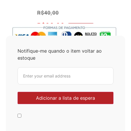
R$
40,00
R$
38,00
No Pix 5% OFF
Notifique-me quando o item voltar ao
estoque