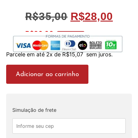
R$
35,00
R$
28,00
R$
26,60
No Pix 5% OFF
Parcele em até 2x de
R$
15,07
sem juros.
Adicionar ao carrinho
Simulação de frete