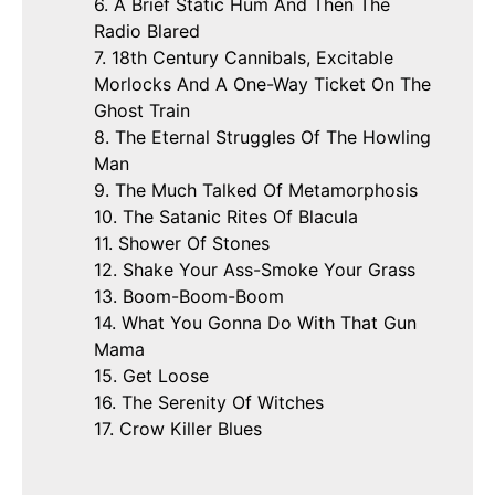
6. A Brief Static Hum And Then The
Radio Blared
7. 18th Century Cannibals, Excitable
Morlocks And A One-Way Ticket On The
Ghost Train
8. The Eternal Struggles Of The Howling
Man
9. The Much Talked Of Metamorphosis
10. The Satanic Rites Of Blacula
11. Shower Of Stones
12. Shake Your Ass-Smoke Your Grass
13. Boom-Boom-Boom
14. What You Gonna Do With That Gun
Mama
15. Get Loose
16. The Serenity Of Witches
17. Crow Killer Blues