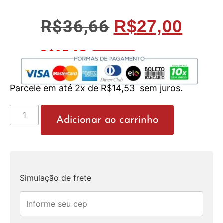
R$
36,66
R$
27,00
R$
25,65
No Pix 5% OFF
Parcele em até 2x de
R$
14,53
sem juros.
Adicionar ao carrinho
Simulação de frete