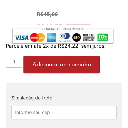
R$
45,00
R$
42,75
No Pix 5% OFF
Parcele em até 2x de
R$
24,22
sem juros.
Adicionar ao carrinho
Simulação de frete