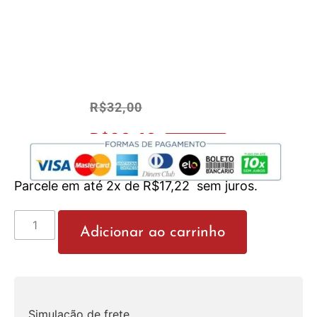
R$
32,00
R$
30,40
No Pix 5% OFF
Parcele em até 2x de
R$
17,22
sem juros.
Adicionar ao carrinho
Simulação de frete