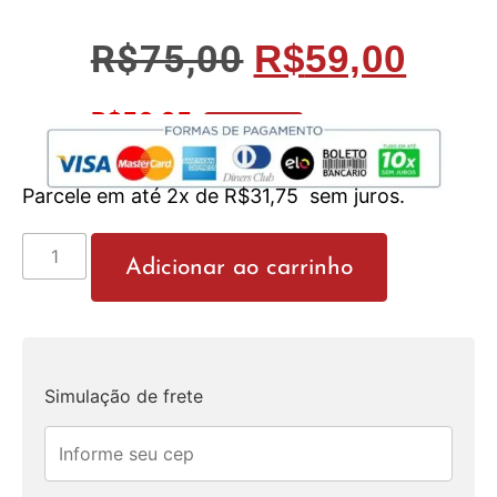
R$
75,00
R$
59,00
R$
56,05
No Pix 5% OFF
Parcele em até 2x de
R$
31,75
sem juros.
Adicionar ao carrinho
Simulação de frete