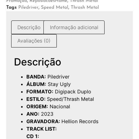
Promoção
,
ReposiocoesHome
,
Thrash Metal
Tags
Piledriver
,
Speed Metal
,
Thrash Metal
Descrição
Informação adicional
Avaliações (0)
Descrição
BANDA:
Piledriver
ÁLBUM:
Stay Ugly
FORMATO:
Digipack Duplo
ESTILO:
Speed/Thrash Metal
ORIGEM:
Nacional
ANO:
2023
GRAVADORA:
Hellion Records
TRACK LIST:
CD 1: