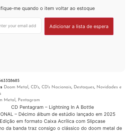
ifique-me quando o item voltar ao estoque
563328685
as
Doom Metal
,
CD's
,
CD's Nacionais
,
Destaques
,
Novidades e
s
m Metal
,
Pentagram
CD Pentagram – Lightning In A Bottle
ONAL – Décimo álbum de estúdio lançado em 2025
Edição em formato Caixa Acrílica com Slipcase
no da banda traz consigo o clássico do doom metal de