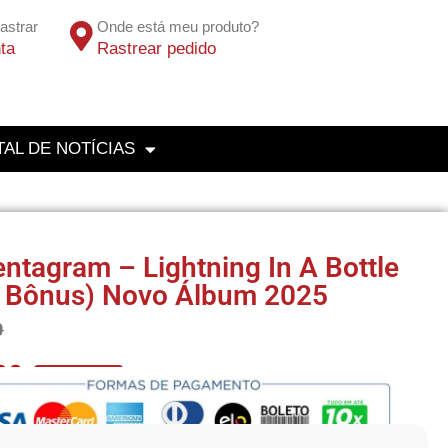
astrar
Onde está meu produto?
ta
Rastrear pedido
AL DE NOTÍCIAS
ntagram – Lightning In A Bottle
 Bônus) Novo Álbum 2025
0
80
No Pix 5% OFF