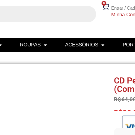
0
Entrar / Cad
Minha Con
ROUPAS
ACESSÓRIOS
PORT
CD Pe
(Com
R$
64,0
R$
60,