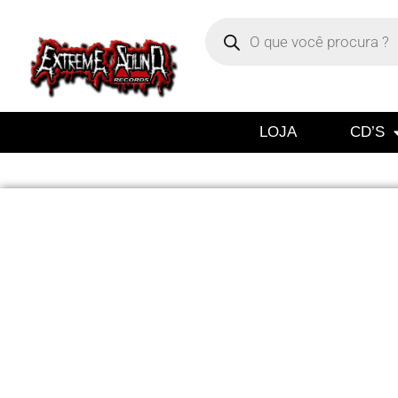
LOJA
CD’S