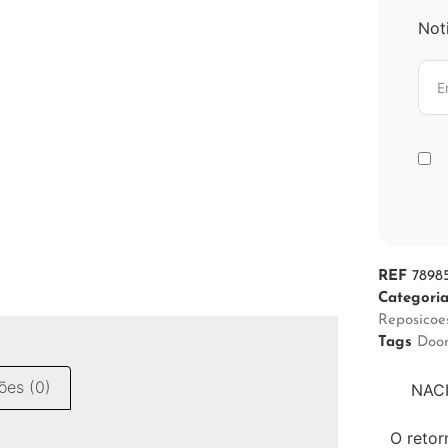
Not
REF
7898
Categori
Reposicoe
Tags
Doo
ões (0)
NACI
O retor