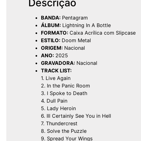
Descrição
BANDA:
Pentagram
ÁLBUM:
Lightning In A Bottle
FORMATO:
Caixa Acrílica com Slipcase
ESTILO:
Doom Metal
ORIGEM:
Nacional
ANO:
2025
GRAVADORA:
Nacional
TRACK LIST:
1. Live Again
2. In the Panic Room
3. I Spoke to Death
4. Dull Pain
5. Lady Heroin
6. Ill Certainly See You in Hell
7. Thundercrest
8. Solve the Puzzle
9. Spread Your Wings