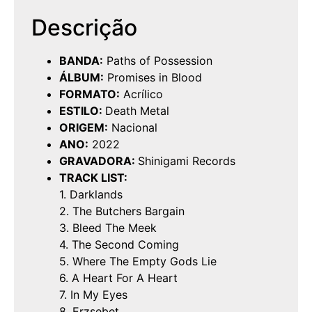
Descrição
BANDA:
Paths of Possession
ÁLBUM:
Promises in Blood
FORMATO:
Acrílico
ESTILO:
Death Metal
ORIGEM:
Nacional
ANO:
2022
GRAVADORA:
Shinigami Records
TRACK LIST:
1. Darklands
2. The Butchers Bargain
3. Bleed The Meek
4. The Second Coming
5. Where The Empty Gods Lie
6. A Heart For A Heart
7. In My Eyes
8. Erzsebet