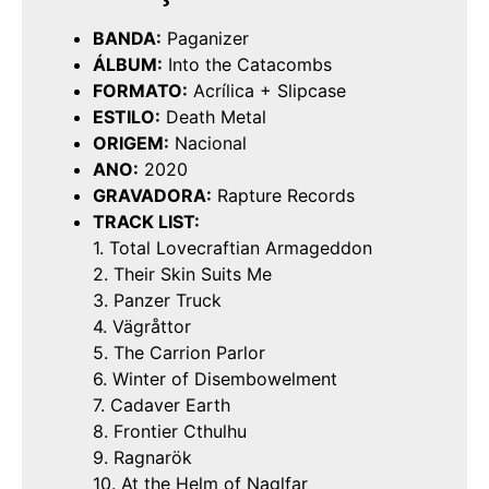
BANDA:
Paganizer
ÁLBUM:
Into the Catacombs
FORMATO:
Acrílica + Slipcase
ESTILO:
Death Metal
ORIGEM:
Nacional
ANO:
2020
GRAVADORA:
Rapture Records
TRACK LIST:
1. Total Lovecraftian Armageddon
2. Their Skin Suits Me
3. Panzer Truck
4. Vägråttor
5. The Carrion Parlor
6. Winter of Disembowelment
7. Cadaver Earth
8. Frontier Cthulhu
9. Ragnarök
10. At the Helm of Naglfar