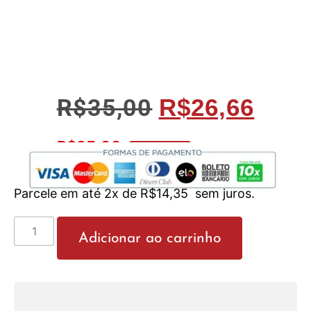
R$
35,00
R$
26,66
R$
25,33
No Pix 5% OFF
Parcele em até 2x de
R$
14,35
sem juros.
Adicionar ao carrinho