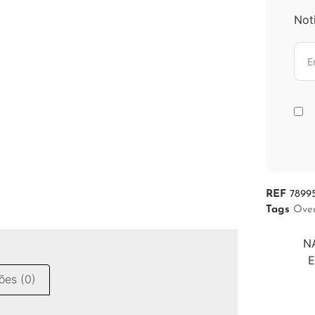
Not
REF
7899
Tags
Ove
NA
E
ões (0)