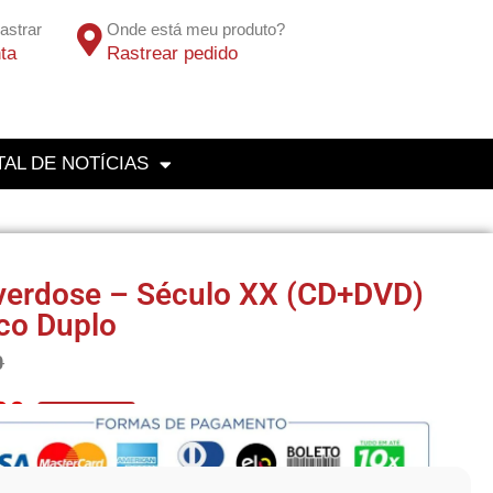
astrar
Onde está meu produto?
ta
Rastrear pedido
AL DE NOTÍCIAS
verdose – Século XX (CD+DVD)
ico Duplo
0
60
No Pix 5% OFF