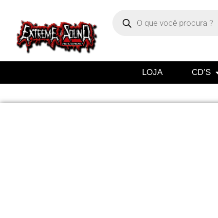
LOJA
CD’S