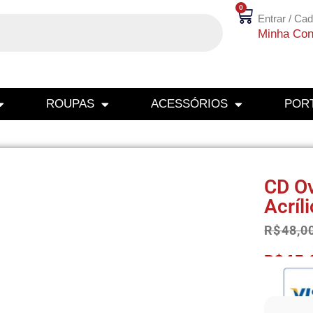
0
Entrar / Cad
Minha Con
ROUPAS
ACESSÓRIOS
PORT
CD O
Acríl
R$
48,0
R$
45,