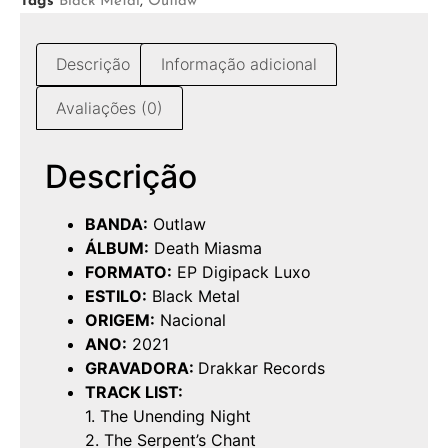
Tags
Black Metal
,
Outlaw
Descrição
Informação adicional
Avaliações (0)
Descrição
BANDA:
Outlaw
ÁLBUM:
Death Miasma
FORMATO:
EP Digipack Luxo
ESTILO:
Black Metal
ORIGEM:
Nacional
ANO:
2021
GRAVADORA:
Drakkar Records
TRACK LIST:
1. The Unending Night
2. The Serpent’s Chant