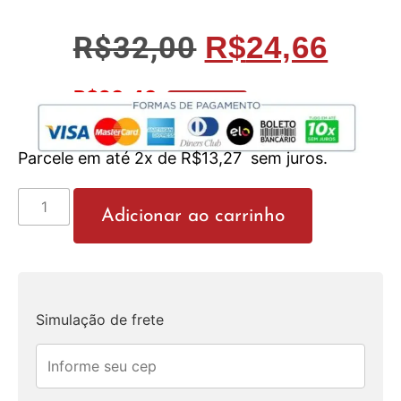
R$
32,00
R$
24,66
R$
23,43
No Pix 5% OFF
Parcele em até 2x de
R$
13,27
sem juros.
Adicionar ao carrinho
Simulação de frete