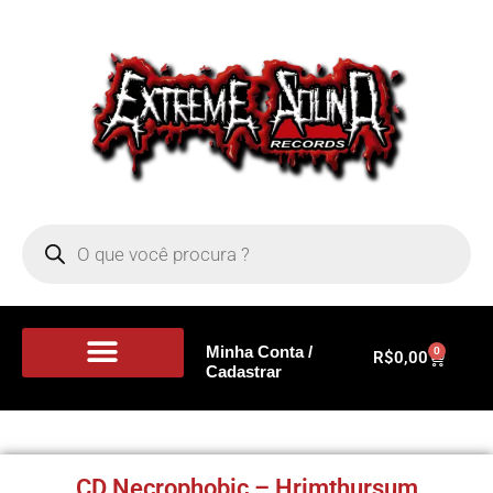
Minha Conta /
0
R$
0,00
Cadastrar
Portal de Notícias
CD Necrophobic – Hrimthursum