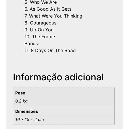
5. Who We Are
6. As Good As It Gets
7. What Were You Thinking
8. Courageous
9. Up On You
10. The Frame
Bônus:
11. 8 Days On The Road
Informação adicional
Peso
0,2 kg
Dimensões
16 × 15 × 4 cm