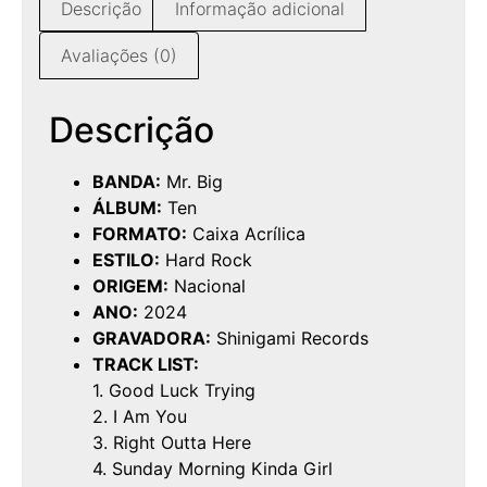
Descrição
Informação adicional
Avaliações (0)
Descrição
BANDA:
Mr. Big
ÁLBUM:
Ten
FORMATO:
Caixa Acrílica
ESTILO:
Hard Rock
ORIGEM:
Nacional
ANO:
2024
GRAVADORA:
Shinigami Records
TRACK LIST:
1. Good Luck Trying
2. I Am You
3. Right Outta Here
4. Sunday Morning Kinda Girl