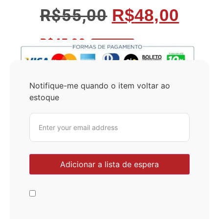
R$
55,00
R$
48,00
R$
45,60
No Pix 5% OFF
Notifique-me quando o item voltar ao
estoque