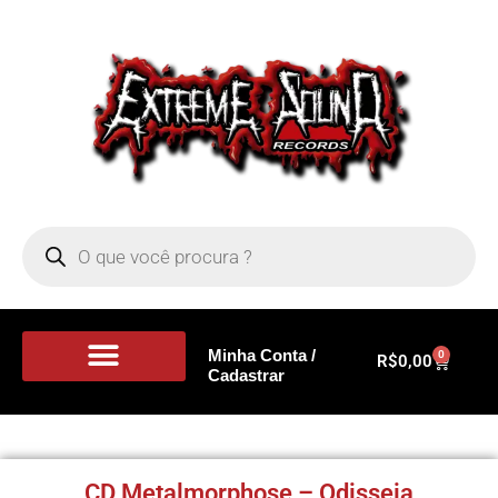
Minha Conta /
0
R$
0,00
Cadastrar
Portal de Notícias
CD Metalmorphose – Odisseia