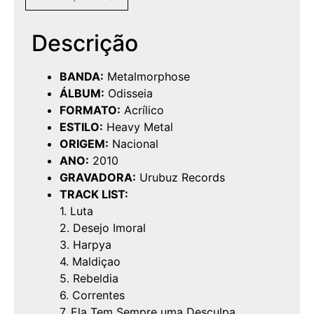
Descrição
BANDA:
Metalmorphose
ÁLBUM:
Odisseia
FORMATO:
Acrílico
ESTILO:
Heavy Metal
ORIGEM:
Nacional
ANO:
2010
GRAVADORA:
Urubuz Records
TRACK LIST:
1. Luta
2. Desejo Imoral
3. Harpya
4. Maldiçao
5. Rebeldia
6. Correntes
7. Ela Tem Sempre uma Desculpa