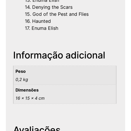
13. Enuma Elish
14. Denying the Scars
15. God of the Pest and Flies
16. Haunted
17. Enuma Elish
Informação adicional
Peso
0,2 kg
Dimensões
16 × 15 × 4 cm
Avaliações