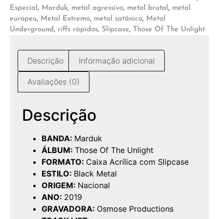
Especial
,
Marduk
,
metal agressivo
,
metal brutal
,
metal
europeu
,
Metal Extremo
,
metal satânico
,
Metal
Underground
,
riffs rápidos
,
Slipcase
,
Those Of The Unlight
Descrição
Informação adicional
Avaliações (0)
Descrição
BANDA:
Marduk
ÁLBUM:
Those Of The Unlight
FORMATO:
Caixa Acrílica com Slipcase
ESTILO:
Black Metal
ORIGEM:
Nacional
ANO:
2019
GRAVADORA:
Osmose Productions