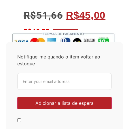
R$
51,66
R$
45,00
R$
42,75
No Pix 5% OFF
Notifique-me quando o item voltar ao
estoque