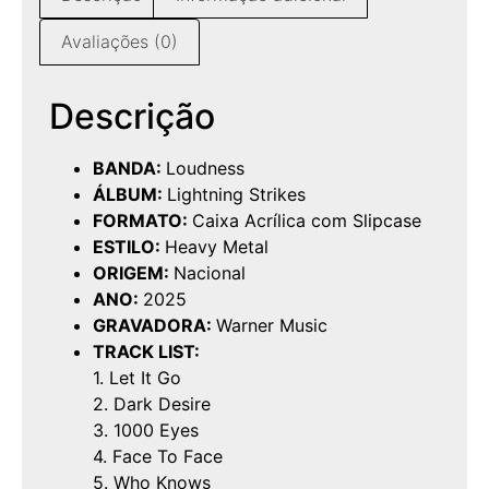
Avaliações (0)
Descrição
BANDA:
Loudness
ÁLBUM:
Lightning Strikes
FORMATO:
Caixa Acrílica com Slipcase
ESTILO:
Heavy Metal
ORIGEM:
Nacional
ANO:
2025
GRAVADORA:
Warner Music
TRACK LIST:
1. Let It Go
2. Dark Desire
3. 1000 Eyes
4. Face To Face
5. Who Knows