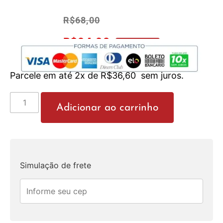
R$
68,00
R$
64,60
No Pix 5% OFF
Parcele em até 2x de
R$
36,60
sem juros.
Adicionar ao carrinho
Simulação de frete