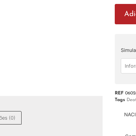
Adi
Simula
REF
0602
Tags
Dea
NACI
ões (0)