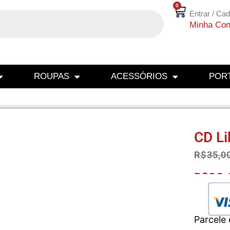
0
Entrar / Cad
Minha Con
ROUPAS
ACESSÓRIOS
PORT
CD Li
R$
35,0
R$
33,
Parcele