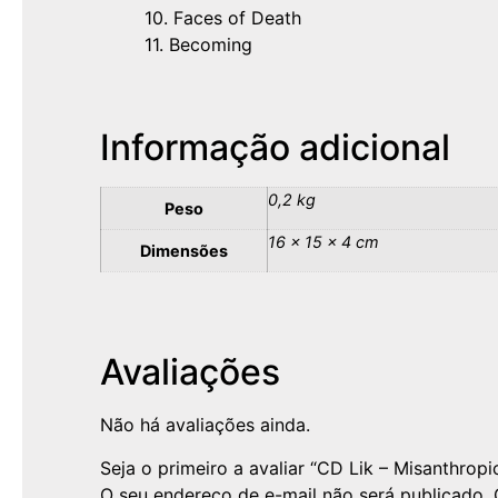
10. Faces of Death
11. Becoming
Informação adicional
0,2 kg
Peso
16 × 15 × 4 cm
Dimensões
Avaliações
Não há avaliações ainda.
Seja o primeiro a avaliar “CD Lik – Misanthropi
O seu endereço de e-mail não será publicado.