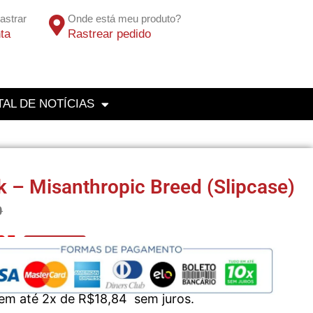
astrar
Onde está meu produto?
ta
Rastrear pedido
AL DE NOTÍCIAS
k – Misanthropic Breed (Slipcase)
0
25
No Pix 5% OFF
 em até 2x de
R$
18,84
sem juros.