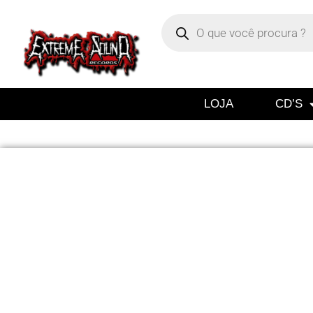
LOJA
CD’S