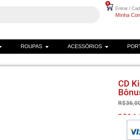
0
Entrar / Cad
Minha Con
ROUPAS
ACESSÓRIOS
PORT
CD Ki
Bônu
R$
36,0
R$
34,