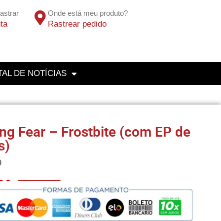
astrar
Onde está meu produto?
ta
Rastrear pedido
AL DE NOTÍCIAS
ng Fear – Frostbite (com EP de
s)
0
20
No Pix 5% OFF