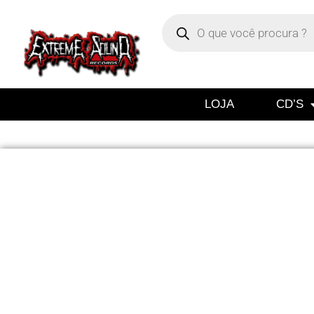
LOJA
CD’S