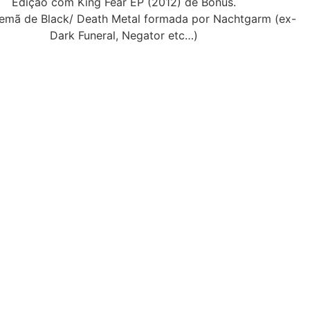
Edição com King Fear EP (2012) de Bônus.
emã de Black/ Death Metal formada por Nachtgarm (ex-
Dark Funeral, Negator etc…)