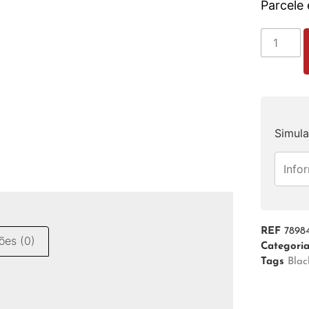
Parcele
Simula
REF
7898
ões (0)
Categori
Tags
Blac