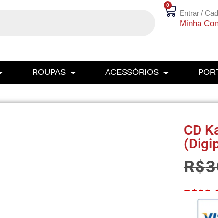
0
Entrar / Cad
Minha Con
ROUPAS
ACESSÓRIOS
PORT
CD Ka
(Digi
R$
3
R$
22,