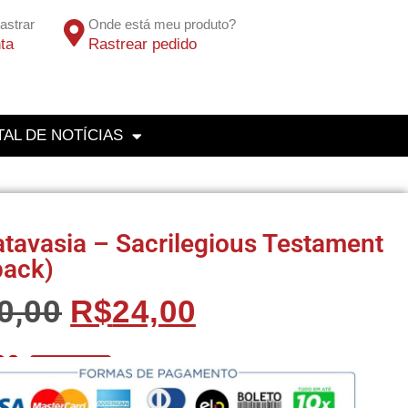
astrar
Onde está meu produto?
ta
Rastrear pedido
AL DE NOTÍCIAS
tavasia – Sacrilegious Testament
pack)
0,00
R$
24,00
80
No Pix 5% OFF