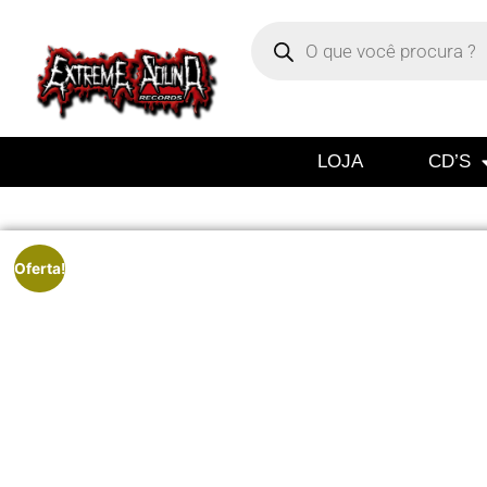
LOJA
CD’S
Oferta!