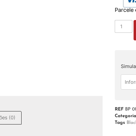
Parcele
Simula
REF
BP 0
Categori
ões (0)
Tags
Blac