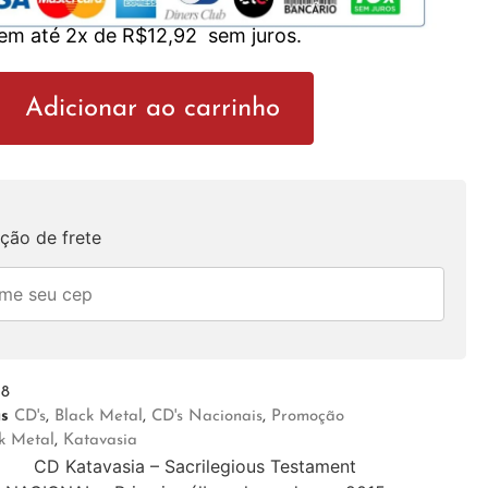
 em até 2x de
R$
12,92
sem juros.
Adicionar ao carrinho
ção de frete
18
as
CD's
,
Black Metal
,
CD's Nacionais
,
Promoção
k Metal
,
Katavasia
CD Katavasia – Sacrilegious Testament