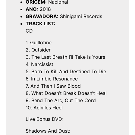
ORIGEM:
Nacional
ANO:
2018
GRAVADORA:
Shinigami Records
TRACK LIST:
CD
1. Guillotine
2. Outsider
3. The Last Breath I’ll Take Is Yours
4. Narcissist
5. Born To Kill And Destined To Die
6. In Limbic Resonance
7. And Then I Saw Blood
8. What Doesn’t Break Doesn’t Heal
9. Bend The Arc, Cut The Cord
10. Achilles Heel
Live Bonus DVD:
Shadows And Dust: