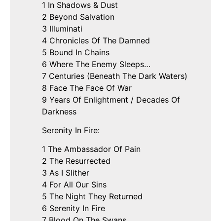
1 In Shadows & Dust
2 Beyond Salvation
3 Illuminati
4 Chronicles Of The Damned
5 Bound In Chains
6 Where The Enemy Sleeps…
7 Centuries (Beneath The Dark Waters)
8 Face The Face Of War
9 Years Of Enlightment / Decades Of
Darkness
Serenity In Fire:
1 The Ambassador Of Pain
2 The Resurrected
3 As I Slither
4 For All Our Sins
5 The Night They Returned
6 Serenity In Fire
7 Blood On The Swans