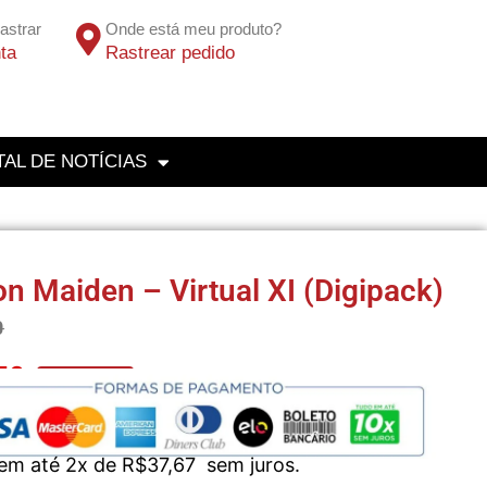
astrar
Onde está meu produto?
ta
Rastrear pedido
AL DE NOTÍCIAS
on Maiden – Virtual XI (Digipack)
0
50
No Pix 5% OFF
 em até 2x de
R$
37,67
sem juros.