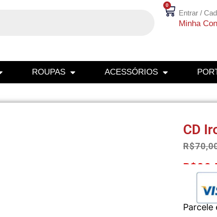
0
Entrar / Cad
Minha Con
ROUPAS
ACESSÓRIOS
PORT
CD Ir
R$
70,0
R$
66,
Parcele