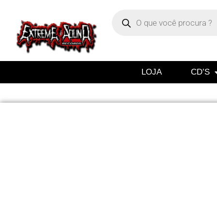
LOJA
CD’S