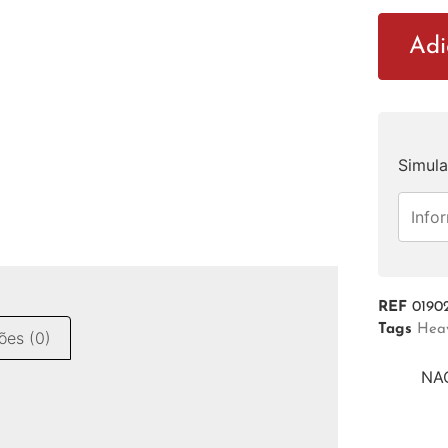
Adi
Simula
REF
0190
Tags
Hea
ões (0)
NAC