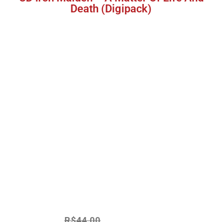
Death (Digipack)
R$
44,00