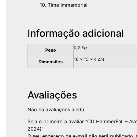
10. Time Immemorial
Informação adicional
0,2 kg
Peso
16 × 15 × 4 cm
Dimensões
Avaliações
Não há avaliações ainda.
Seja o primeiro a avaliar “CD HammerFall – A
2024)”
O seu endereço de e-mail não será publicado.