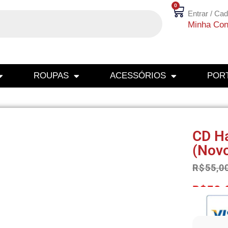
0
Entrar / Cad
Minha Con
ROUPAS
ACESSÓRIOS
PORT
CD Ha
(Nov
R$
55,0
R$
52,