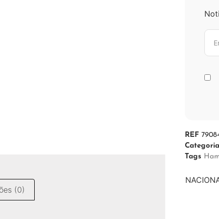
Not
REF
7908
Categori
Tags
Ham
NACIONAL
ões (0)