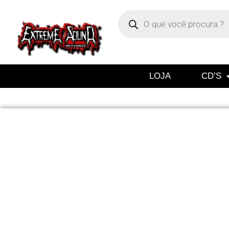
LOJA
CD’S