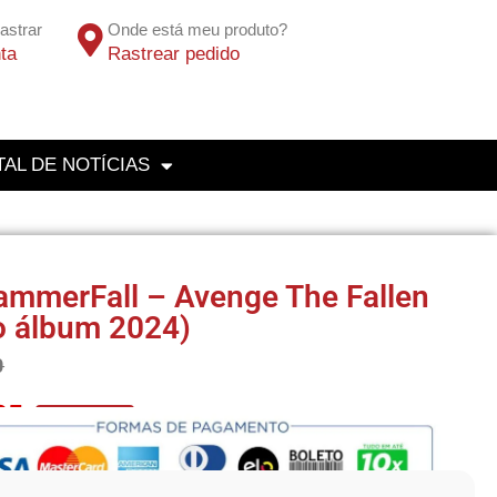
astrar
Onde está meu produto?
ta
Rastrear pedido
AL DE NOTÍCIAS
mmerFall – Avenge The Fallen
o álbum 2024)
0
25
No Pix 5% OFF