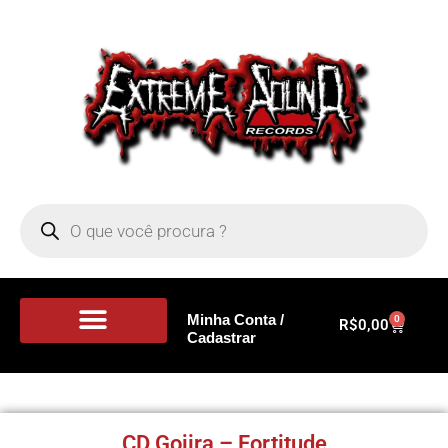
Minha Conta /
0
R$
0,00
Cadastrar
Portal de Notícias
CD Gojira – Fortitude