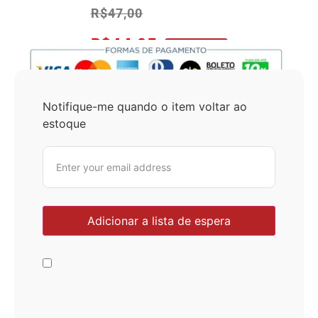
R$
47,00
R$
44,65
No Pix 5% OFF
Notifique-me quando o item voltar ao
estoque