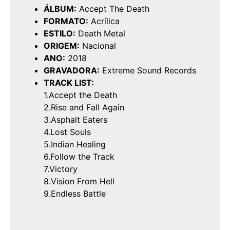
ÁLBUM:
Accept The Death
FORMATO:
Acrílica
ESTILO:
Death Metal
ORIGEM:
Nacional
ANO:
2018
GRAVADORA:
Extreme Sound Records
TRACK LIST:
1.Accept the Death
2.Rise and Fall Again
3.Asphalt Eaters
4.Lost Souls
5.Indian Healing
6.Follow the Track
7.Victory
8.Vision From Hell
9.Endless Battle