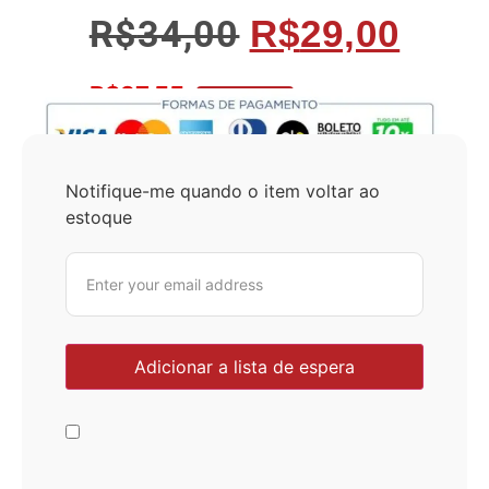
R$
34,00
R$
29,00
R$
27,55
No Pix 5% OFF
Notifique-me quando o item voltar ao
estoque