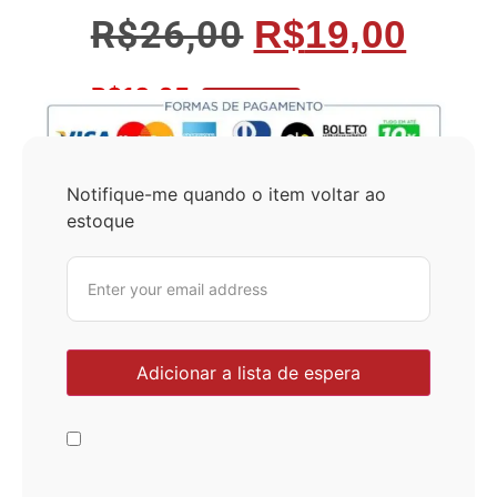
R$
26,00
R$
19,00
R$
18,05
No Pix 5% OFF
Notifique-me quando o item voltar ao
estoque