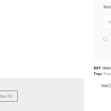
Not
REF
7896
Tags
Fate
NACI
ões (0)