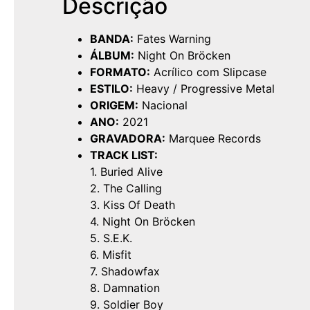
Descrição
BANDA:
Fates Warning
ÁLBUM:
Night On Bröcken
FORMATO:
Acrílico com Slipcase
ESTILO:
Heavy / Progressive Metal
ORIGEM:
Nacional
ANO:
2021
GRAVADORA:
Marquee Records
TRACK LIST:
1. Buried Alive
2. The Calling
3. Kiss Of Death
4. Night On Bröcken
5. S.E.K.
6. Misfit
7. Shadowfax
8. Damnation
9. Soldier Boy