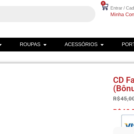
0
Entrar / Cad
Minha Con
ROUPAS
ACESSÓRIOS
PORT
CD Fa
(Bônu
R$
45,0
R$
42,