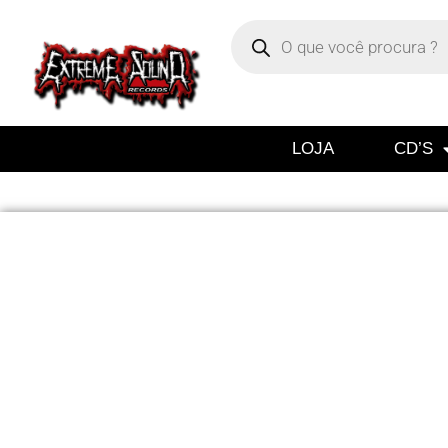
LOJA
CD’S