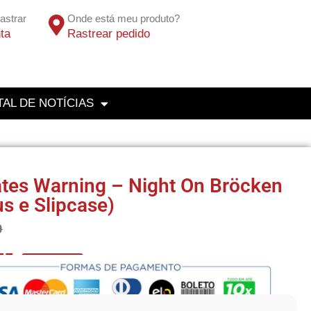
astrar
Onde está meu produto?
ta
Rastrear pedido
AL DE NOTÍCIAS
tes Warning – Night On Bröcken
s e Slipcase)
0
75
No Pix 5% OFF