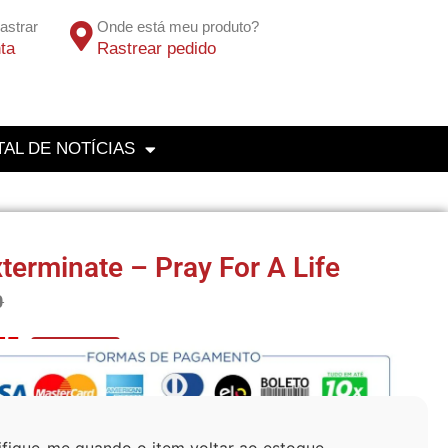
astrar
Onde está meu produto?
ta
Rastrear pedido
AL DE NOTÍCIAS
terminate – Pray For A Life
0
75
No Pix 5% OFF
ifique-me quando o item voltar ao estoque