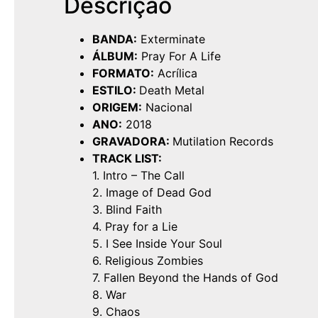
Descrição
BANDA:
Exterminate
ÁLBUM:
Pray For A Life
FORMATO:
Acrílica
ESTILO:
Death Metal
ORIGEM:
Nacional
ANO:
2018
GRAVADORA:
Mutilation Records
TRACK LIST:
1. Intro – The Call
2. Image of Dead God
3. Blind Faith
4. Pray for a Lie
5. I See Inside Your Soul
6. Religious Zombies
7. Fallen Beyond the Hands of God
8. War
9. Chaos