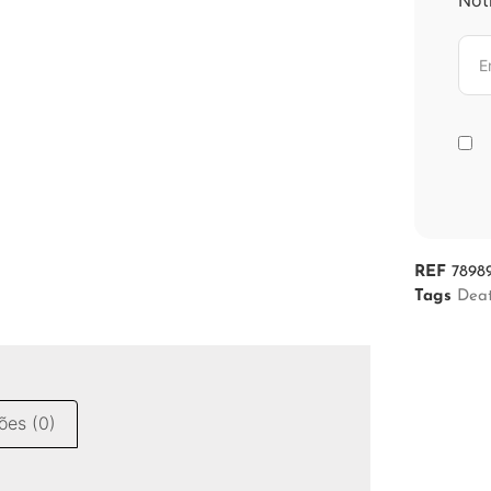
REF
7898
Tags
Dea
ões (0)