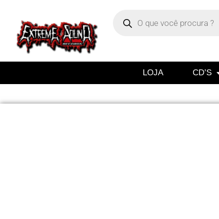
LOJA
CD’S