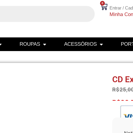
0
Entrar / Cad
Minha Con
ROUPAS
ACESSÓRIOS
PORT
CD Ex
R$
25,0
R$
23,
Not