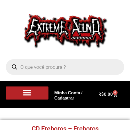
Minha Conta /
0
R$
0,00
Cadastrar
Portal de Notícias
CD Ereboros – Ereboros