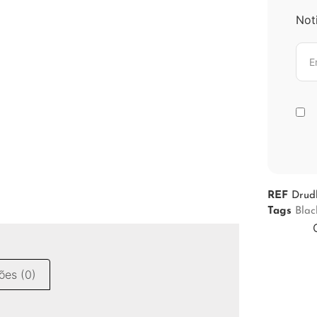
Not
REF
Drud
Tags
Blac
ões (0)