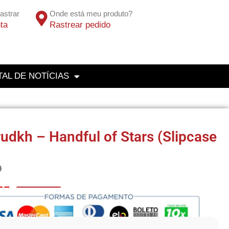
astrar
Onde está meu produto?
ta
Rastrear pedido
AL DE NOTÍCIAS
udkh – Handful of Stars (Slipcase
0
75
No Pix 5% OFF