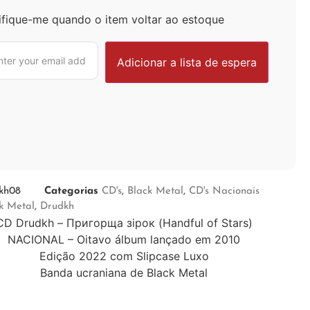
ifique-me quando o item voltar ao estoque
kh08
Categorias
CD's
,
Black Metal
,
CD's Nacionais
k Metal
,
Drudkh
CD Drudkh – Пригорща зірок (Handful of Stars)
NACIONAL – Oitavo álbum lançado em 2010
Edição 2022 com Slipcase Luxo
Banda ucraniana de Black Metal