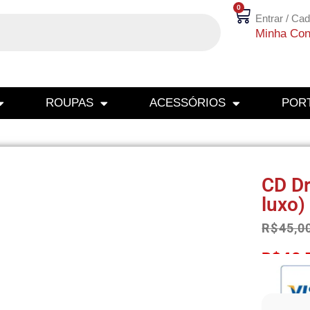
0
Entrar / Cad
Minha Con
ROUPAS
ACESSÓRIOS
PORT
CD Dr
luxo)
R$
45,0
R$
42,