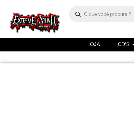
LOJA
CD’S