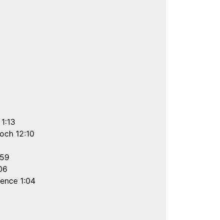
1:13
och 12:10
:59
06
lence 1:04