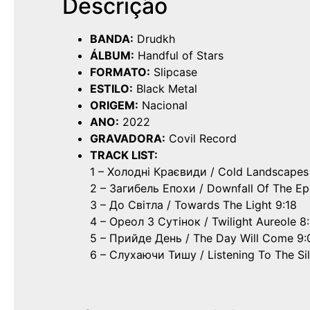
Descrição
BANDA:
Drudkh
ÁLBUM:
Handful of Stars
FORMATO:
Slipcase
ESTILO:
Black Metal
ORIGEM:
Nacional
ANO:
2022
GRAVADORA:
Covil Record
TRACK LIST:
1 – Холодні Краєвиди / Cold Landscapes 
2 – Загибель Епохи / Downfall Of The Ep
3 – До Світла / Towards The Light 9:18
4 – Ореол З Сутінок / Twilight Aureole 8
5 – Прийде День / The Day Will Come 9:
6 – Слухаючи Тишу / Listening To The Si