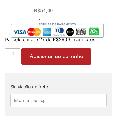
R$
54,00
R$
51,30
No Pix 5% OFF
Parcele em até 2x de
R$
29,06
sem juros.
Adicionar ao carrinho
Simulação de frete