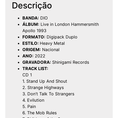
Descrição
BANDA:
DIO
ÁLBUM:
Live in London Hammersmith
Apollo 1993
FORMATO:
Digipack Duplo
ESTILO:
Heavy Metal
ORIGEM:
Nacional
ANO:
2022
GRAVADORA:
Shinigami Records
TRACK LIST:
CD 1
1. Stand Up And Shout
2. Strange Highways
3. Don’t Talk To Strangers
4. Evilution
5. Pain
6. The Mob Rules