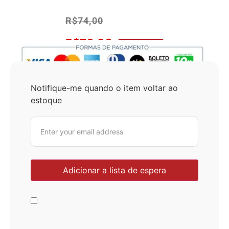
R$
74,00
R$
70,30
No Pix 5% OFF
Notifique-me quando o item voltar ao
estoque