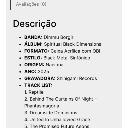
Avaliações (0)
Descrição
BANDA:
Dimmu Borgir
ÁLBUM:
Spiritual Black Dimensions
FORMATO:
Caixa Acrílica com OBI
ESTILO:
Black Metal Sinfônico
ORIGEM:
Nacional
ANO:
2025
GRAVADORA:
Shinigami Records
TRACK LIST:
1. Reptile
2. Behind The Curtains Of Night –
Phantasmagoria
3. Dreamside Dominions
4. United In Unhallowed Grace
5. The Promised Future Aeons