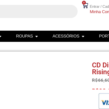
0
Entrar / Cad
Minha Con
ROUPAS
ACESSÓRIOS
PORT
CD Di
Risin
R$
66,6
R$
63,