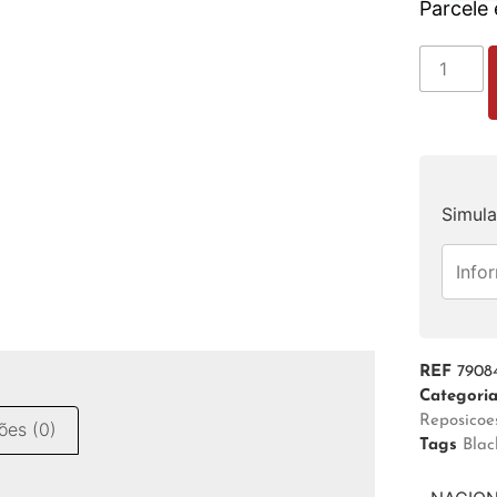
Parcele
Simula
REF
7908
Categori
Reposicoe
ões (0)
Tags
Blac