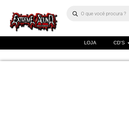
LOJA
CD’S