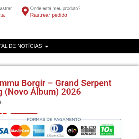
astrar
Onde está meu produto?
ta
Rastrear pedido
AL DE NOTÍCIAS
mmu Borgir – Grand Serpent
g (Novo Álbum) 2026
0
27
No Pix 5% OFF