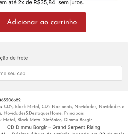
 em até 2x de
R$
35,84
sem juros.
Adicionar ao carrinho
ção de frete
465506682
as
CD's
,
Black Metal
,
CD's Nacionais
,
Novidades
,
Novidades e
s
,
Novidades&DestaquesHome
,
Principais
k Metal
,
Black Metal Sinfônico
,
Dimmu Borgir
CD Dimmu Borgir – Grand Serpent Rising