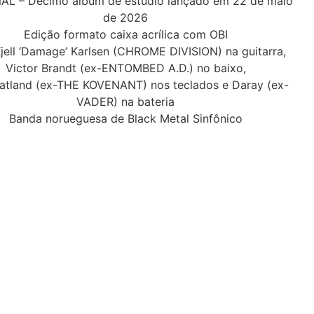
L – Décimo álbum de estúdio lançado em 22 de maio
de 2026
Edição formato caixa acrílica com OBI
ell ‘Damage’ Karlsen (CHROME DIVISION) na guitarra,
Victor Brandt (ex-ENTOMBED A.D.) no baixo,
ratland (ex-THE KOVENANT) nos teclados e Daray (ex-
VADER) na bateria
Banda norueguesa de Black Metal Sinfônico