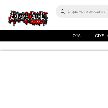
LOJA
CD’S