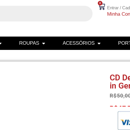
0
Entrar / Cad
Minha Con
ROUPAS
ACESSÓRIOS
PORT
CD De
in Ge
R$
50,0
R$
47,