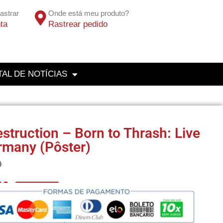
astrar
Onde está meu produto?
ta
Rastrear pedido
AL DE NOTÍCIAS
struction – Born to Thrash: Live
rmany (Pôster)
0
50
No Pix 5% OFF