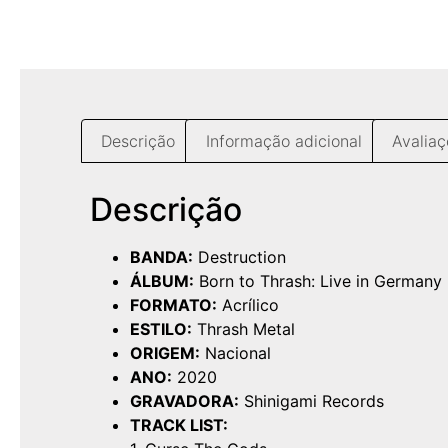
Descrição
Informação adicional
Avaliaç
Descrição
BANDA:
Destruction
ÁLBUM:
Born to Thrash: Live in Germany
FORMATO:
Acrílico
ESTILO:
Thrash Metal
ORIGEM:
Nacional
ANO:
2020
GRAVADORA:
Shinigami Records
TRACK LIST: