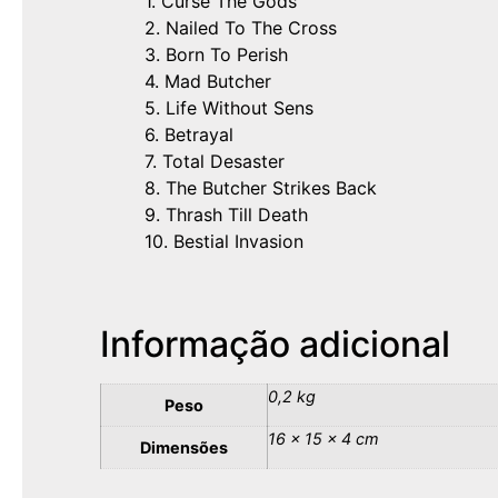
1. Curse The Gods
2. Nailed To The Cross
3. Born To Perish
4. Mad Butcher
5. Life Without Sens
6. Betrayal
7. Total Desaster
8. The Butcher Strikes Back
9. Thrash Till Death
10. Bestial Invasion
Informação adicional
0,2 kg
Peso
16 × 15 × 4 cm
Dimensões