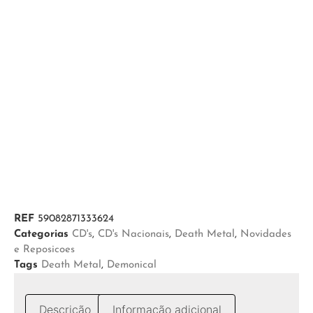
REF
59082871333624
Categorias
CD's
,
CD's Nacionais
,
Death Metal
,
Novidades
e Reposicoes
Tags
Death Metal
,
Demonical
Descrição
Informação adicional