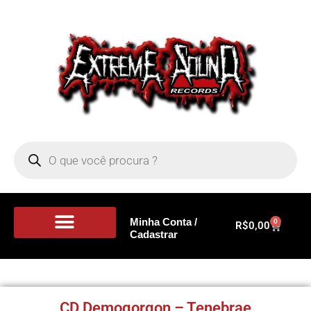
Minha Conta /
0
R$
0,00
Cadastrar
Portal de Notícias
CD Demogorgon – Tenebrae