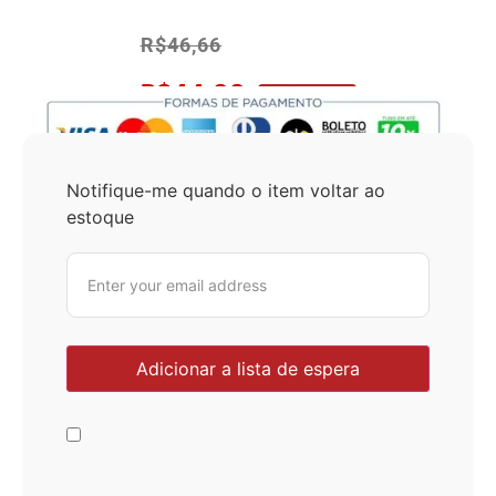
R$
46,66
R$
44,33
No Pix 5% OFF
Notifique-me quando o item voltar ao
estoque