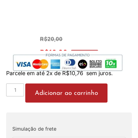
R$
20,00
R$
19,00
No Pix 5% OFF
Parcele em até 2x de
R$
10,76
sem juros.
Adicionar ao carrinho
Simulação de frete